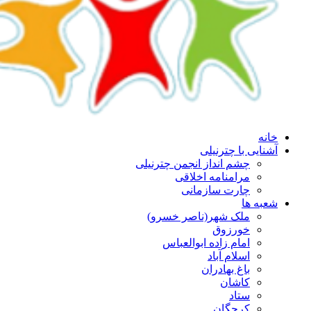
خانه
آشنایی با چترنیلی
چشم انداز انجمن چترنیلی
مرامنامه اخلاقی
چارت سازمانی
شعبه ها
ملک شهر(ناصر خسرو)
خورزوق
امام زاده ابوالعباس
اسلام آباد
باغ بهادران
کاشان
ستاد
کرچگان