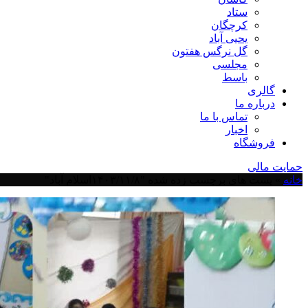
ستاد
کرچگان
یحیی آباد
گل نرگس هفتون
مجلسی
باسط
گالری
درباره ما
تماس با ما
اخبار
فروشگاه
حمایت مالی
خانه
»
پست های برچسب زده شده "۱۴۰۳/۱۱/۸اسلام آباد"