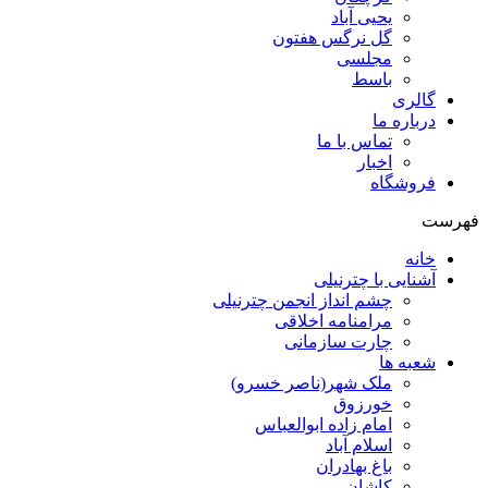
یحیی آباد
گل نرگس هفتون
مجلسی
باسط
گالری
درباره ما
تماس با ما
اخبار
فروشگاه
فهرست
خانه
آشنایی با چترنیلی
چشم انداز انجمن چترنیلی
مرامنامه اخلاقی
چارت سازمانی
شعبه ها
ملک شهر(ناصر خسرو)
خورزوق
امام زاده ابوالعباس
اسلام آباد
باغ بهادران
کاشان