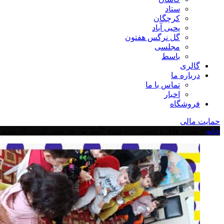
ستاد
کرچگان
یحیی آباد
گل نرگس هفتون
مجلسی
باسط
گالری
درباره ما
تماس با ما
اخبار
فروشگاه
حمایت مالی
خانه
»
پست های برچسب زده شده "آموزش ودرست کردن کاردستی،آ