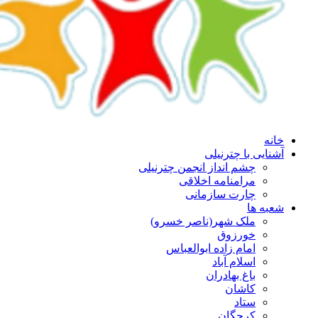
خانه
آشنایی با چترنیلی
چشم انداز انجمن چترنیلی
مرامنامه اخلاقی
چارت سازمانی
شعبه ها
ملک شهر(ناصر خسرو)
خورزوق
امام زاده ابوالعباس
اسلام آباد
باغ بهادران
کاشان
ستاد
کرچگان