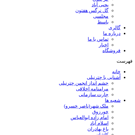
یحیی آباد
گل نرگس هفتون
مجلسی
باسط
گالری
درباره ما
تماس با ما
اخبار
فروشگاه
فهرست
خانه
آشنایی با چترنیلی
چشم انداز انجمن چترنیلی
مرامنامه اخلاقی
چارت سازمانی
شعبه ها
ملک شهر(ناصر خسرو)
خورزوق
امام زاده ابوالعباس
اسلام آباد
باغ بهادران
کاشان